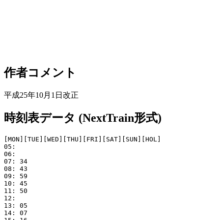
作者コメント
平成25年10月1日改正
時刻表データ (NextTrain形式)
[MON][TUE][WED][THU][FRI][SAT][SUN][HOL]

05: 

06: 

07: 34

08: 43

09: 59

10: 45

11: 50

12: 

13: 05

14: 07
