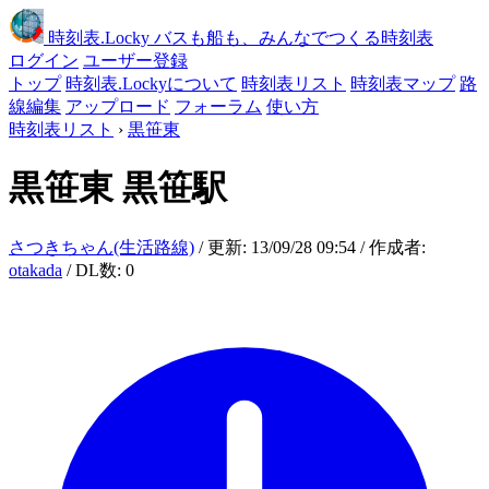
時刻表
.Locky
バスも船も、みんなでつくる時刻表
ログイン
ユーザー登録
トップ
時刻表.Lockyについて
時刻表リスト
時刻表マップ
路
線編集
アップロード
フォーラム
使い方
時刻表リスト
›
黒笹東
黒笹東
黒笹駅
さつきちゃん(生活路線)
/ 更新: 13/09/28 09:54 / 作成者:
otakada
/ DL数: 0