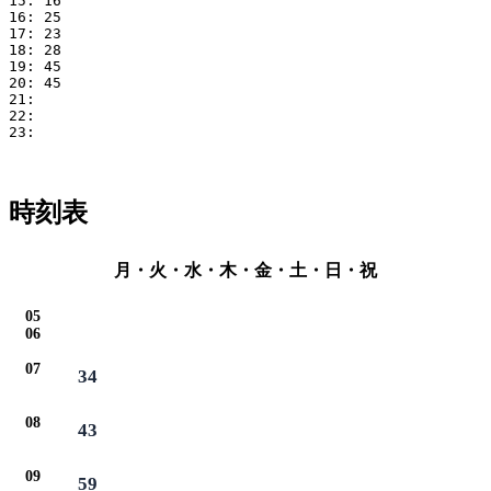
15: 16

16: 25

17: 23

18: 28

19: 45

20: 45

21: 

22: 

23: 

時刻表
月・火・水・木・金・土・日・祝
05
06
07
34
08
43
09
59