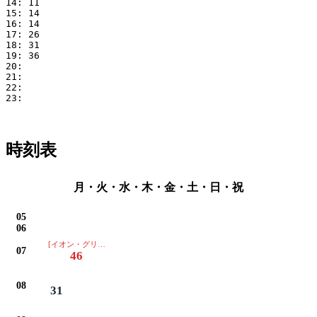
14: 11

15: 14

16: 14

17: 26

18: 31

19: 36

20: 

21: 

22: 

23: 

時刻表
月・火・水・木・金・土・日・祝
05
06
[イオン・グリーンセンターは通過します]
07
46
08
31