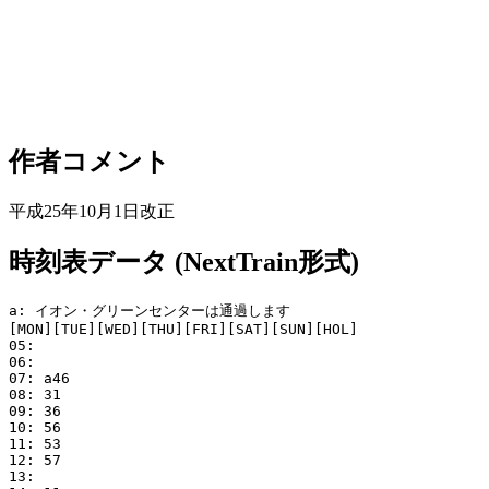
作者コメント
平成25年10月1日改正
時刻表データ (NextTrain形式)
a: イオン・グリーンセンターは通過します

[MON][TUE][WED][THU][FRI][SAT][SUN][HOL]

05: 

06: 

07: a46

08: 31

09: 36

10: 56

11: 53

12: 57

13: 
