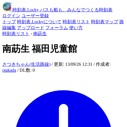
時刻表
.Locky
バスも船も、みんなでつくる時刻表
ログイン
ユーザー登録
トップ
時刻表.Lockyについて
時刻表リスト
時刻表マップ
路
線編集
アップロード
フォーラム
使い方
時刻表リスト
›
南莇生
南莇生
福田児童館
さつきちゃん(生活路線)
/ 更新: 13/09/26 12:31 / 作成者:
otakada
/ DL数: 0