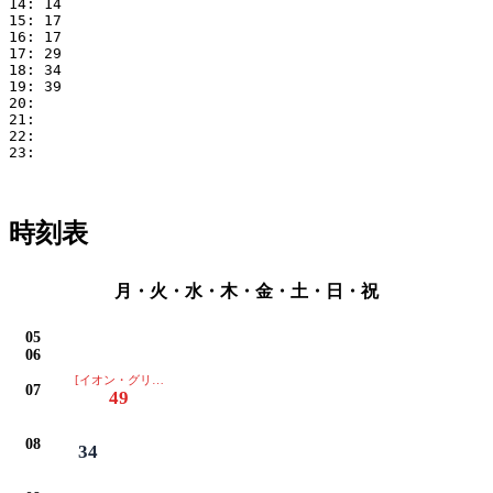
14: 14

15: 17

16: 17

17: 29

18: 34

19: 39

20: 

21: 

22: 

23: 

時刻表
月・火・水・木・金・土・日・祝
05
06
[イオン・グリーンセンターは通過します]
07
49
08
34