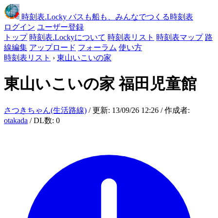
時刻表
.Locky
バスも船も、みんなでつくる時刻表
ログイン
ユーザー登録
トップ
時刻表.Lockyについて
時刻表リスト
時刻表マップ
路
線編集
アップロード
フォーラム
使い方
時刻表リスト
›
東山いこいの家
東山いこいの家
福田児童館
さつきちゃん(生活路線)
/ 更新: 13/09/26 12:26 / 作成者:
otakada
/ DL数: 0