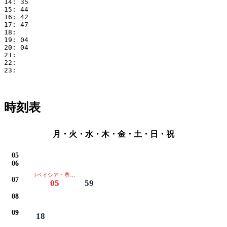
14: 35

15: 44

16: 42

17: 47

18: 

19: 04

20: 04

21: 

22: 

23: 

時刻表
月・火・水・木・金・土・日・祝
05
06
[ベイシア・豊田厚生病院は通過します]
07
05
59
08
09
18