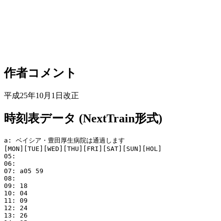
作者コメント
平成25年10月1日改正
時刻表データ (NextTrain形式)
a: ベイシア・豊田厚生病院は通過します

[MON][TUE][WED][THU][FRI][SAT][SUN][HOL]

05: 

06: 

07: a05 59

08: 

09: 18

10: 04

11: 09

12: 24

13: 26
