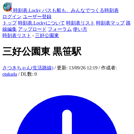
時刻表
.Locky
バスも船も、みんなでつくる時刻表
ログイン
ユーザー登録
トップ
時刻表.Lockyについて
時刻表リスト
時刻表マップ
路
線編集
アップロード
フォーラム
使い方
時刻表リスト
›
三好公園東
三好公園東
黒笹駅
さつきちゃん(生活路線)
/ 更新: 13/09/26 12:19 / 作成者:
otakada
/ DL数: 0