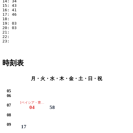
14: 34

15: 43

16: 41

17: 46

18: 

19: 03

20: 03

21: 

22: 

23: 

時刻表
月・火・水・木・金・土・日・祝
05
06
[ベイシア・豊田厚生病院は通過します]
07
04
58
08
09
17