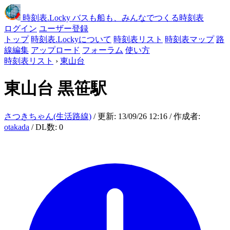
時刻表
.Locky
バスも船も、みんなでつくる時刻表
ログイン
ユーザー登録
トップ
時刻表.Lockyについて
時刻表リスト
時刻表マップ
路
線編集
アップロード
フォーラム
使い方
時刻表リスト
›
東山台
東山台
黒笹駅
さつきちゃん(生活路線)
/ 更新: 13/09/26 12:16 / 作成者:
otakada
/ DL数: 0