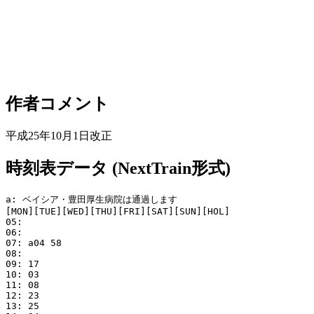
作者コメント
平成25年10月1日改正
時刻表データ (NextTrain形式)
a: ベイシア・豊田厚生病院は通過します

[MON][TUE][WED][THU][FRI][SAT][SUN][HOL]

05: 

06: 

07: a04 58

08: 

09: 17

10: 03

11: 08

12: 23

13: 25
