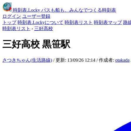
時刻表
.Locky
バスも船も、みんなでつくる時刻表
ログイン
ユーザー登録
トップ
時刻表.Lockyについて
時刻表リスト
時刻表マップ
路
時刻表リスト
›
三好高校
三好高校
黒笹駅
さつきちゃん(生活路線)
/ 更新: 13/09/26 12:14 / 作成者:
otakada