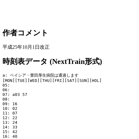
作者コメント
平成25年10月1日改正
時刻表データ (NextTrain形式)
a: ベイシア・豊田厚生病院は通過します

[MON][TUE][WED][THU][FRI][SAT][SUN][HOL]

05: 

06: 

07: a03 57

08: 

09: 16

10: 02

11: 07

12: 22

13: 24

14: 33

15: 42

16: 40
