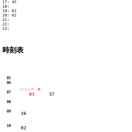
17: 45

18: 

19: 02

20: 02

21: 

22: 

23: 

時刻表
05
06
[ベイシア・豊田厚生病院は通過します]
07
03
57
08
09
16
10
02