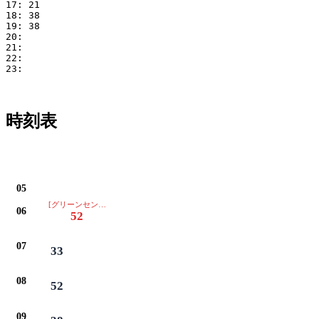
17: 21

18: 38

19: 38

20: 

21: 

22: 

23: 

時刻表
05
[グリーンセンター・イオン・保健センター・みよし市役所・ベイシア・豊田
06
52
07
33
08
52
09