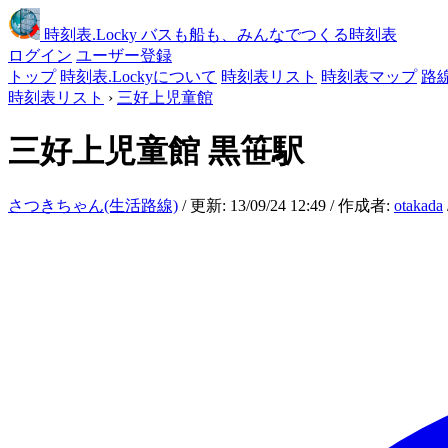
時刻表
.Locky
バスも船も、みんなでつくる時刻表
ログイン
ユーザー登録
トップ
時刻表.Lockyについて
時刻表リスト
時刻表マップ
路
時刻表リスト
›
三好上児童館
三好上児童館
黒笹駅
さつきちゃん(生活路線)
/ 更新: 13/09/24 12:49 / 作成者:
otakada