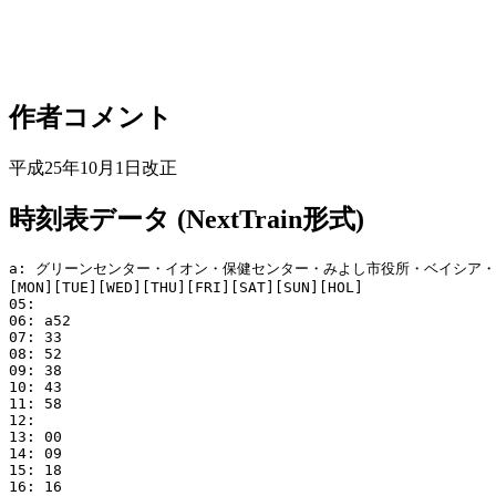
作者コメント
平成25年10月1日改正
時刻表データ (NextTrain形式)
a: グリーンセンター・イオン・保健センター・みよし市役所・ベイシア・
[MON][TUE][WED][THU][FRI][SAT][SUN][HOL]

05: 

06: a52

07: 33

08: 52

09: 38

10: 43

11: 58

12: 

13: 00

14: 09

15: 18

16: 16
