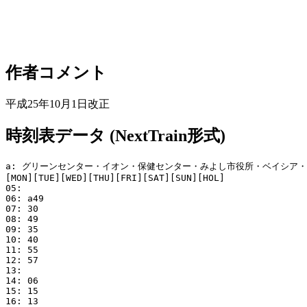
作者コメント
平成25年10月1日改正
時刻表データ (NextTrain形式)
a: グリーンセンター・イオン・保健センター・みよし市役所・ベイシア・
[MON][TUE][WED][THU][FRI][SAT][SUN][HOL]

05: 

06: a49

07: 30

08: 49

09: 35

10: 40

11: 55

12: 57

13: 

14: 06

15: 15

16: 13
