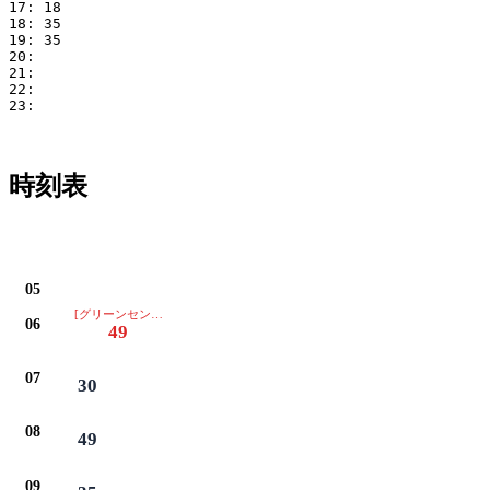
17: 18

18: 35

19: 35

20: 

21: 

22: 

23: 

時刻表
05
[グリーンセンター・イオン・保健センター・みよし市役所・ベイシア・豊田
06
49
07
30
08
49
09