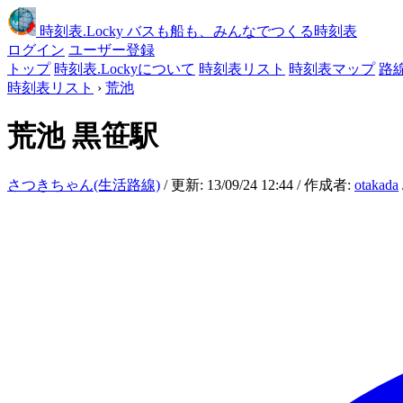
時刻表
.Locky
バスも船も、みんなでつくる時刻表
ログイン
ユーザー登録
トップ
時刻表.Lockyについて
時刻表リスト
時刻表マップ
路
時刻表リスト
›
荒池
荒池
黒笹駅
さつきちゃん(生活路線)
/ 更新: 13/09/24 12:44 / 作成者:
otakada