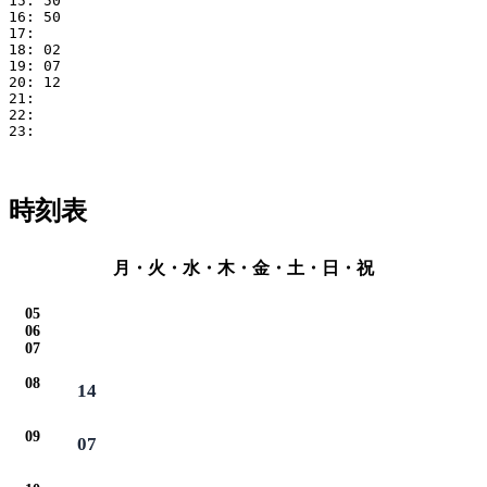
15: 50

16: 50

17: 

18: 02

19: 07

20: 12

21: 

22: 

23: 

時刻表
月・火・水・木・金・土・日・祝
05
06
07
08
14
09
07