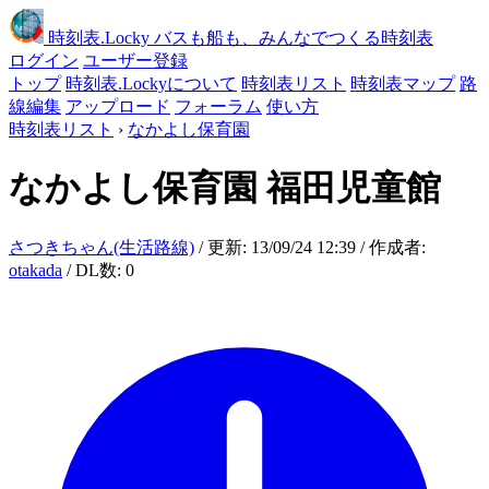
時刻表
.Locky
バスも船も、みんなでつくる時刻表
ログイン
ユーザー登録
トップ
時刻表.Lockyについて
時刻表リスト
時刻表マップ
路
線編集
アップロード
フォーラム
使い方
時刻表リスト
›
なかよし保育園
なかよし保育園
福田児童館
さつきちゃん(生活路線)
/ 更新: 13/09/24 12:39 / 作成者:
otakada
/ DL数: 0