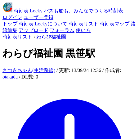
時刻表
.Locky
バスも船も、みんなでつくる時刻表
ログイン
ユーザー登録
トップ
時刻表.Lockyについて
時刻表リスト
時刻表マップ
路
線編集
アップロード
フォーラム
使い方
時刻表リスト
›
わらび福祉園
わらび福祉園
黒笹駅
さつきちゃん(生活路線)
/ 更新: 13/09/24 12:36 / 作成者:
otakada
/ DL数: 0