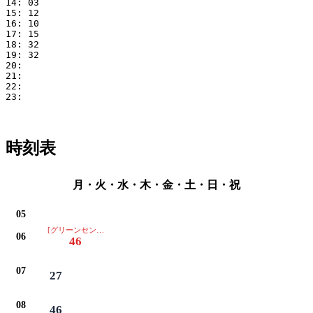
14: 03

15: 12

16: 10

17: 15

18: 32

19: 32

20: 

21: 

22: 

23: 

時刻表
月・火・水・木・金・土・日・祝
05
[グリーンセンター・イオン・保健センター・みよし市役所・ベイシア・豊田
06
46
07
27
08
46