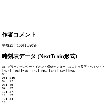
作者コメント
平成25年10月1日改正
時刻表データ (NextTrain形式)
a: グリーンセンター・イオン・保健センター・みよし市役所・ベイシア・
[MON][TUE][WED][THU][FRI][SAT][SUN][HOL]

05: 

06: a46

07: 27

08: 46

09: 32

10: 37

11: 52

12: 54

13: 
