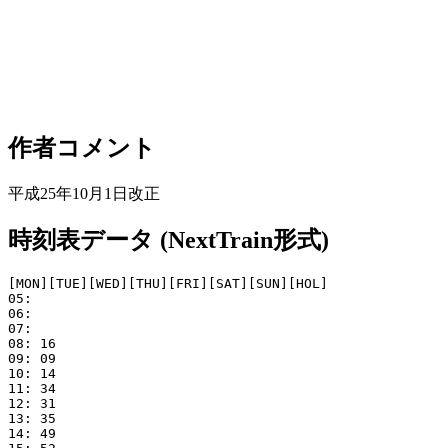
作者コメント
平成25年10月1日改正
時刻表データ (NextTrain形式)
[MON][TUE][WED][THU][FRI][SAT][SUN][HOL]

05: 

06: 

07: 

08: 16

09: 09

10: 14

11: 34

12: 31

13: 35

14: 49
