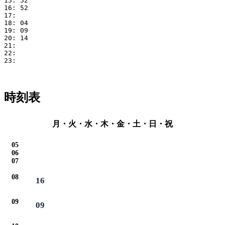
15: 52

16: 52

17: 

18: 04

19: 09

20: 14

21: 

22: 

23: 

時刻表
月・火・水・木・金・土・日・祝
05
06
07
08
16
09
09