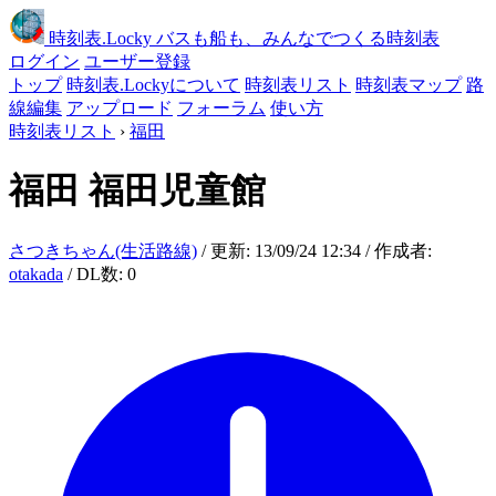
時刻表
.Locky
バスも船も、みんなでつくる時刻表
ログイン
ユーザー登録
トップ
時刻表.Lockyについて
時刻表リスト
時刻表マップ
路
線編集
アップロード
フォーラム
使い方
時刻表リスト
›
福田
福田
福田児童館
さつきちゃん(生活路線)
/ 更新: 13/09/24 12:34 / 作成者:
otakada
/ DL数: 0