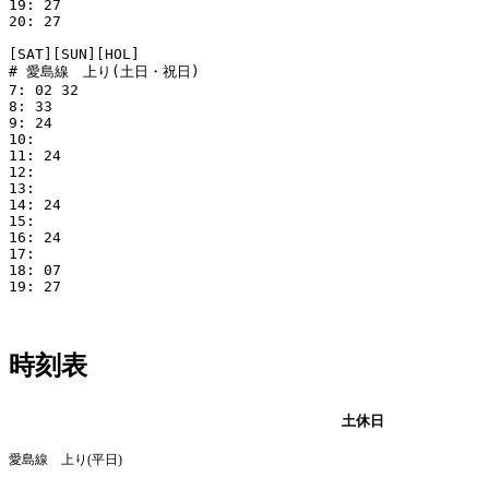
19: 27

20: 27

[SAT][SUN][HOL]

# 愛島線　上り(土日・祝日)

7: 02 32

8: 33

9: 24

10: 

11: 24

12: 

13: 

14: 24

15: 

16: 24

17: 

18: 07

19: 27

時刻表
平日
土休日
愛島線 上り(平日)