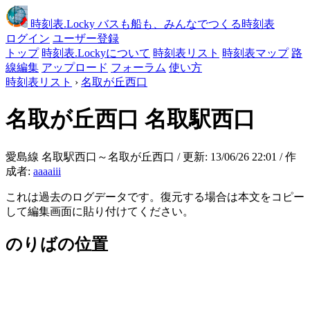
時刻表
.Locky
バスも船も、みんなでつくる時刻表
ログイン
ユーザー登録
トップ
時刻表.Lockyについて
時刻表リスト
時刻表マップ
路
線編集
アップロード
フォーラム
使い方
時刻表リスト
›
名取が丘西口
名取が丘西口
名取駅西口
愛島線 名取駅西口～名取が丘西口 / 更新: 13/06/26 22:01 / 作
成者:
aaaaiii
これは過去のログデータです。復元する場合は本文をコピー
して編集画面に貼り付けてください。
のりばの位置