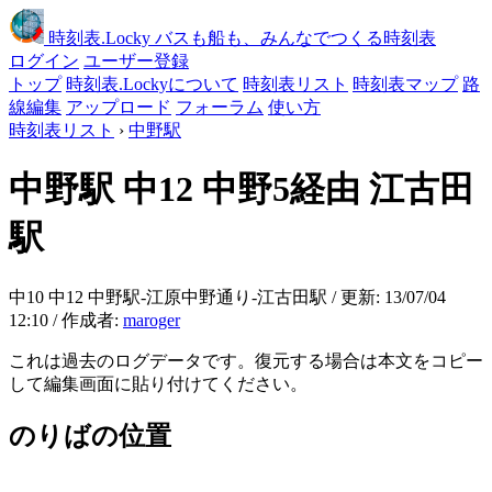
時刻表
.Locky
バスも船も、みんなでつくる時刻表
ログイン
ユーザー登録
トップ
時刻表.Lockyについて
時刻表リスト
時刻表マップ
路
線編集
アップロード
フォーラム
使い方
時刻表リスト
›
中野駅
中野駅
中12 中野5経由 江古田
駅
中10 中12 中野駅-江原中野通り-江古田駅 / 更新: 13/07/04
12:10 / 作成者:
maroger
これは過去のログデータです。復元する場合は本文をコピー
して編集画面に貼り付けてください。
のりばの位置