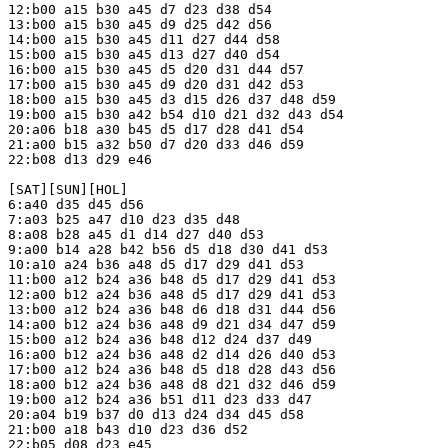
12:b00 a15 b30 a45 d7 d23 d38 d54

13:b00 a15 b30 a45 d9 d25 d42 d56

14:b00 a15 b30 a45 d11 d27 d44 d58

15:b00 a15 b30 a45 d13 d27 d40 d54

16:b00 a15 b30 a45 d5 d20 d31 d44 d57

17:b00 a15 b30 a45 d9 d20 d31 d42 d53

18:b00 a15 b30 a45 d3 d15 d26 d37 d48 d59

19:b00 a15 b30 a42 b54 d10 d21 d32 d43 d54

20:a06 b18 a30 b45 d5 d17 d28 d41 d54

21:a00 b15 a32 b50 d7 d20 d33 d46 d59

22:b08 d13 d29 e46

[SAT][SUN][HOL]

6:a40 d35 d45 d56

7:a03 b25 a47 d10 d23 d35 d48

8:a08 b28 a45 d1 d14 d27 d40 d53

9:a00 b14 a28 b42 b56 d5 d18 d30 d41 d53

10:a10 a24 b36 a48 d5 d17 d29 d41 d53

11:b00 a12 b24 a36 b48 d5 d17 d29 d41 d53

12:a00 b12 a24 b36 a48 d5 d17 d29 d41 d53

13:b00 a12 b24 a36 b48 d6 d18 d31 d44 d56

14:a00 b12 a24 b36 a48 d9 d21 d34 d47 d59

15:b00 a12 b24 a36 b48 d12 d24 d37 d49

16:a00 b12 a24 b36 a48 d2 d14 d26 d40 d53

17:b00 a12 b24 a36 b48 d5 d18 d28 d43 d56

18:a00 b12 a24 b36 a48 d8 d21 d32 d46 d59

19:b00 a12 b24 a36 b51 d11 d23 d33 d47

20:a04 b19 b37 d0 d13 d24 d34 d45 d58

21:b00 a18 b43 d10 d23 d36 d52

22:b05 d08 d23 e45
