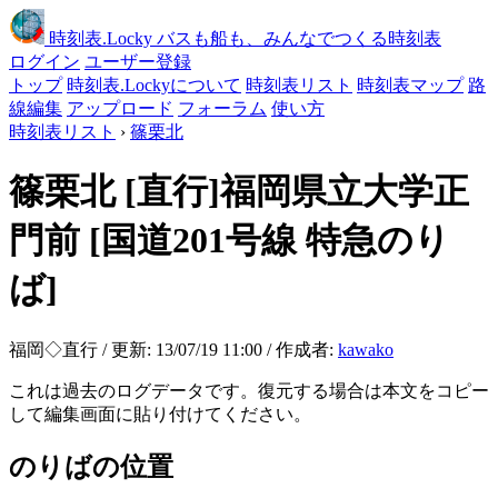
時刻表
.Locky
バスも船も、みんなでつくる時刻表
ログイン
ユーザー登録
トップ
時刻表.Lockyについて
時刻表リスト
時刻表マップ
路
線編集
アップロード
フォーラム
使い方
時刻表リスト
›
篠栗北
篠栗北
[直行]福岡県立大学正
門前
[国道201号線 特急のり
ば]
福岡◇直行 / 更新: 13/07/19 11:00 / 作成者:
kawako
これは過去のログデータです。復元する場合は本文をコピー
して編集画面に貼り付けてください。
のりばの位置