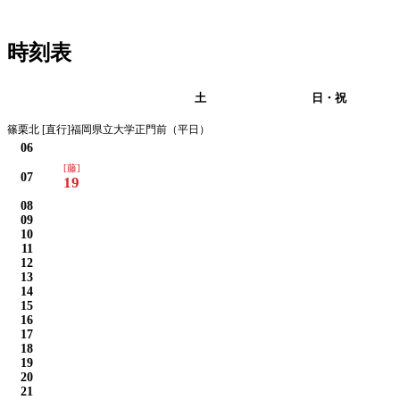
時刻表
平日
土
日・祝
篠栗北 [直行]福岡県立大学正門前（平日）
06
[藤]
07
19
08
09
10
11
12
13
14
15
16
17
18
19
20
21