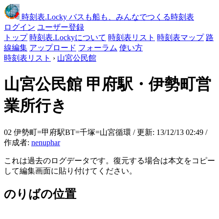
時刻表
.Locky
バスも船も、みんなでつくる時刻表
ログイン
ユーザー登録
トップ
時刻表.Lockyについて
時刻表リスト
時刻表マップ
路
線編集
アップロード
フォーラム
使い方
時刻表リスト
›
山宮公民館
山宮公民館
甲府駅・伊勢町営
業所行き
02 伊勢町=甲府駅BT=千塚=山宮循環 / 更新: 13/12/13 02:49 /
作成者:
nenuphar
これは過去のログデータです。復元する場合は本文をコピー
して編集画面に貼り付けてください。
のりばの位置