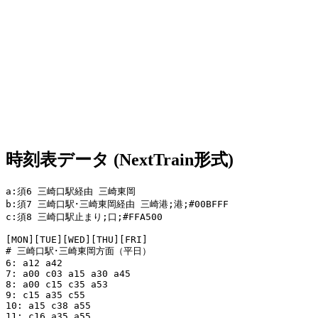
時刻表データ (NextTrain形式)
a:須6 三崎口駅経由 三崎東岡

b:須7 三崎口駅･三崎東岡経由 三崎港;港;#00BFFF

c:須8 三崎口駅止まり;口;#FFA500

[MON][TUE][WED][THU][FRI]

# 三崎口駅･三崎東岡方面（平日）

6: a12 a42

7: a00 c03 a15 a30 a45

8: a00 c15 c35 a53

9: c15 a35 c55

10: a15 c38 a55

11: c16 a35 a55
