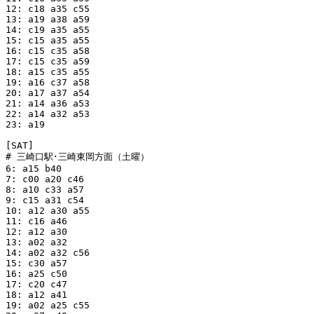
12: c18 a35 c55

13: a19 a38 a59

14: c19 a35 a55

15: c15 a35 a55

16: c15 c35 a58

17: c15 c35 a59

18: a15 c35 a55

19: a16 c37 a58

20: a17 a37 a54

21: a14 a36 a53

22: a14 a32 a53

23: a19

[SAT]

# 三崎口駅･三崎東岡方面（土曜）

6: a15 b40

7: c00 a20 c46

8: a10 c33 a57

9: c15 a31 c54

10: a12 a30 a55

11: c16 a46

12: a12 a30

13: a02 a32

14: a02 a32 c56

15: c30 a57

16: a25 c50

17: c20 c47

18: a12 a41

19: a02 a25 c55
