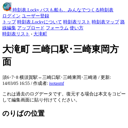
時刻表
.Locky
バスも船も、みんなでつくる時刻表
ログイン
ユーザー登録
トップ
時刻表.Lockyについて
時刻表リスト
時刻表マップ
路
線編集
アップロード
フォーラム
使い方
時刻表リスト
›
大滝町
大滝町
三崎口駅･三崎東岡方
面
須6･7･8 横須賀駅⇔三崎口駅･三崎東岡･三崎港 / 更新:
14/03/05 16:55 / 作成者:
isotasmf
これは過去のログデータです。復元する場合は本文をコピー
して編集画面に貼り付けてください。
のりばの位置