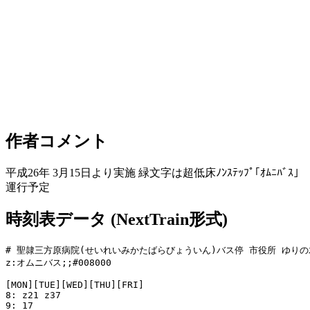
作者コメント
平成26年 3月15日より実施 緑文字は超低床ﾉﾝｽﾃｯﾌﾟ｢ｵﾑﾆﾊﾞｽ｣
運行予定
時刻表データ (NextTrain形式)
# 聖隷三方原病院(せいれいみかたばらびょういん)バス停 市役所 ゆりの木
z:オムニバス;;#008000

[MON][TUE][WED][THU][FRI]

8: z21 z37

9: 17
