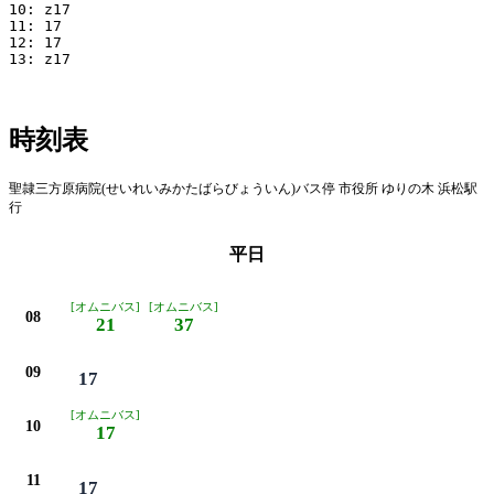
10: z17

11: 17

12: 17

13: z17

時刻表
聖隷三方原病院(せいれいみかたばらびょういん)バス停 市役所 ゆりの木 浜松駅
行
平日
[オムニバス]
[オムニバス]
08
21
37
09
17
[オムニバス]
10
17
11
17