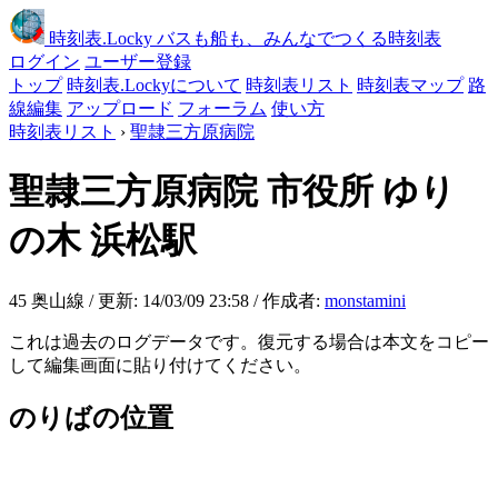
時刻表
.Locky
バスも船も、みんなでつくる時刻表
ログイン
ユーザー登録
トップ
時刻表.Lockyについて
時刻表リスト
時刻表マップ
路
線編集
アップロード
フォーラム
使い方
時刻表リスト
›
聖隷三方原病院
聖隷三方原病院
市役所 ゆり
の木 浜松駅
45 奥山線 / 更新: 14/03/09 23:58 / 作成者:
monstamini
これは過去のログデータです。復元する場合は本文をコピー
して編集画面に貼り付けてください。
のりばの位置