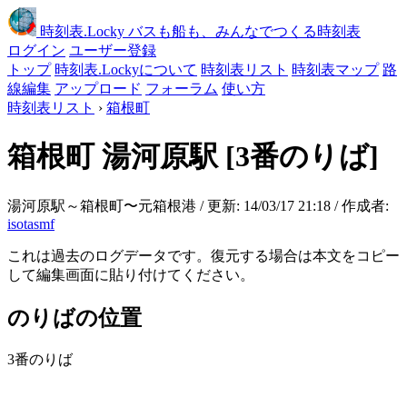
時刻表
.Locky
バスも船も、みんなでつくる時刻表
ログイン
ユーザー登録
トップ
時刻表.Lockyについて
時刻表リスト
時刻表マップ
路
線編集
アップロード
フォーラム
使い方
時刻表リスト
›
箱根町
箱根町
湯河原駅
[3番のりば]
湯河原駅～箱根町〜元箱根港 / 更新: 14/03/17 21:18 / 作成者:
isotasmf
これは過去のログデータです。復元する場合は本文をコピー
して編集画面に貼り付けてください。
のりばの位置
3番のりば