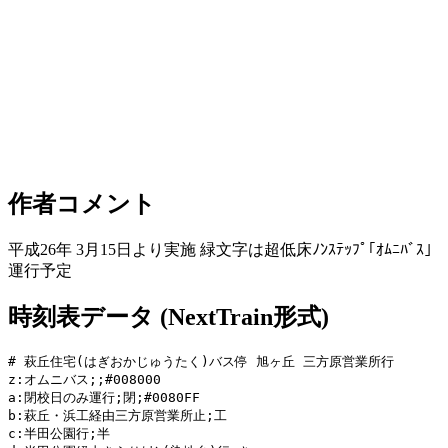
作者コメント
平成26年 3月15日より実施 緑文字は超低床ﾉﾝｽﾃｯﾌﾟ｢ｵﾑﾆﾊﾞｽ｣
運行予定
時刻表データ (NextTrain形式)
# 萩丘住宅(はぎおかじゅうたく)バス停 旭ヶ丘 三方原営業所行

z:オムニバス;;#008000

a:閉校日のみ運行;閉;#0080FF

b:萩丘・浜工経由三方原営業所止;工

c:半田公園行;半
