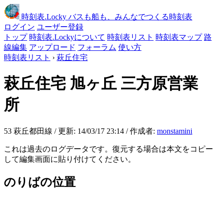
時刻表
.Locky
バスも船も、みんなでつくる時刻表
ログイン
ユーザー登録
トップ
時刻表.Lockyについて
時刻表リスト
時刻表マップ
路
線編集
アップロード
フォーラム
使い方
時刻表リスト
›
萩丘住宅
萩丘住宅
旭ヶ丘 三方原営業
所
53 萩丘都田線 / 更新: 14/03/17 23:14 / 作成者:
monstamini
これは過去のログデータです。復元する場合は本文をコピー
して編集画面に貼り付けてください。
のりばの位置