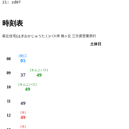
21: zd07

時刻表
萩丘住宅(はぎおかじゅうたく)バス停 旭ヶ丘 三方原営業所行
平日
土休日
[閉]工
08
05
[オムニバス]
09
37
49
[オムニバス]
10
49
11
49
[半]
12
49
[半]