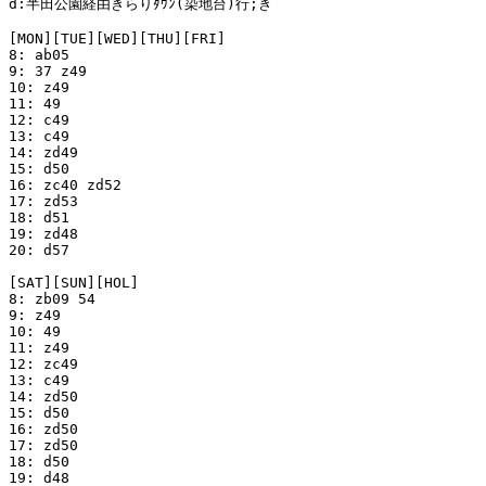
d:半田公園経由きらりﾀｳﾝ(染地台)行;き

[MON][TUE][WED][THU][FRI]

8: ab05

9: 37 z49

10: z49

11: 49

12: c49

13: c49

14: zd49

15: d50

16: zc40 zd52

17: zd53

18: d51

19: zd48

20: d57

[SAT][SUN][HOL]

8: zb09 54

9: z49

10: 49

11: z49

12: zc49

13: c49

14: zd50

15: d50

16: zd50

17: zd50

18: d50

19: d48
