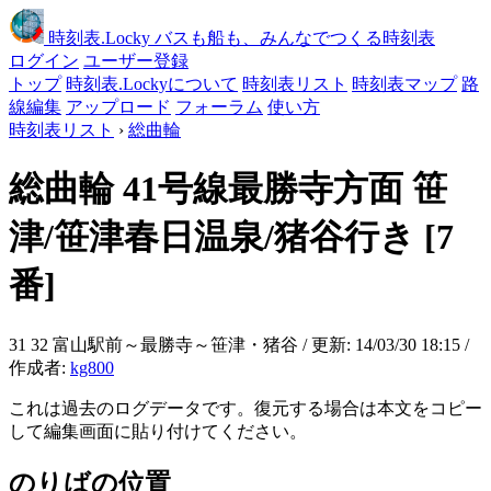
時刻表
.Locky
バスも船も、みんなでつくる時刻表
ログイン
ユーザー登録
トップ
時刻表.Lockyについて
時刻表リスト
時刻表マップ
路
線編集
アップロード
フォーラム
使い方
時刻表リスト
›
総曲輪
総曲輪
41号線最勝寺方面 笹
津/笹津春日温泉/猪谷行き
[7
番]
31 32 富山駅前～最勝寺～笹津・猪谷 / 更新: 14/03/30 18:15 /
作成者:
kg800
これは過去のログデータです。復元する場合は本文をコピー
して編集画面に貼り付けてください。
のりばの位置