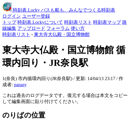
時刻表
.Locky
バスも船も、みんなでつくる時刻表
ログイン
ユーザー登録
トップ
時刻表.Lockyについて
時刻表リスト
時刻表マップ
路
線編集
アップロード
フォーラム
使い方
時刻表リスト
›
東大寺大仏殿・国立博物館
東大寺大仏殿・国立博物館
循
環内回り・JR奈良駅
1(奈良) 市内循環内回り(JR奈良駅) / 更新: 14/04/13 23:17 / 作
成者:
panasy
これは過去のログデータです。復元する場合は本文をコピー
して編集画面に貼り付けてください。
のりばの位置