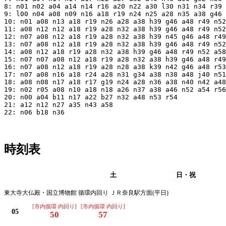
8: n01 n02 a04 a14 n14 r16 a20 n22 a30 l30 n31 n34 r39 
9: l00 n04 a08 n09 n16 a18 r19 n24 n25 a28 n35 a38 g46 
10: n01 a08 n13 a18 r19 n26 a28 a38 h39 g46 a48 r49 n52
11: a08 n12 n12 a18 r19 a28 n32 a38 h39 g46 a48 r49 n52
12: n07 a08 n12 a18 r19 a28 n32 a38 h39 n45 g46 a48 r49
13: n07 a08 n12 a18 r19 a28 n32 a38 h39 g46 a48 r49 n52
14: a08 n12 a18 r19 a28 n32 a38 h39 g46 a48 r49 n52 a58

15: n07 n07 a08 n12 a18 r19 a28 n32 a38 h39 g46 a48 r49
16: n07 a08 n12 a18 r19 a28 n28 a38 k39 n42 g46 a48 r53
17: n07 a08 n16 a18 r24 a28 n31 g34 a38 n38 a48 j40 n51
18: a08 n08 n17 a18 r17 g19 n24 a28 n36 a38 n40 n42 a48
19: n02 r05 a08 n10 a18 n18 a26 n37 a38 a46 n52 a54 r56

20: n00 a04 b11 n17 a22 b27 n32 a48 n53 r54

21: a12 n12 n27 a35 n43 a58

22: n06 b18 n36

時刻表
平日
土
日・祝
東大寺大仏殿・国立博物館 循環内回り ＪＲ奈良駅方面(平日)
[市内循環 内回り]
[市内循環 内回り]
05
50
57