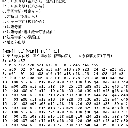
m:ＪＲ奈良駅(後扉から・運転日注意)

l:ＪＲ奈良駅(前扉から)

g:学園前駅(後扉から)

r:六条山(後扉から)

s:シャープ前(後扉から)

h:法隆寺前

i:法隆寺前(郡山総合庁舎経由)

j:法隆寺前(小泉経由)

k:近鉄郡山駅

[MON][TUE][WED][THU][FRI]

# 東大寺大仏殿・国立博物館 循環内回り ＪＲ奈良駅方面(平日)

5: a50 a57

6: n05 a12 a20 n21 n32 a35 n35 a45 n46 n55

7: a00 n02 n07 a10 n13 n14 a18 n20 a23 n24 n27 a28 n35 
8: m01 n01 n03 a08 n10 r16 a18 n18 a23 n24 a28 l30 n34 
9: l00 n02 a08 n09 a18 r19 n27 a28 n29 a38 n41 a48 n49 
10: a08 n12 a18 r19 n22 a28 n32 a38 i39 g46 n47 a48 r49
11: m00 a08 n12 n12 a18 r19 n25 a28 a38 n39 i39 g46 a48
12: n03 a08 n12 a18 r19 a28 n33 a38 i39 n44 n45 g46 a48
13: n03 a08 n12 a18 r19 a28 n33 a38 i39 n44 c46 g46 a48
14: n03 a08 c11 n12 a18 r19 a28 n33 c36 a38 i39 n44 g46
15: c01 n03 n07 a08 n12 a18 r19 c26 a28 n33 a38 i39 m42
16: n03 a08 n12 c16 a18 r23 m25 a28 n29 m32 n34 a38 k39
17: a08 n12 a18 n19 r24 a28 n36 a38 j40 g46 n47 a48 r54
18: n00 s05 a08 r11 n15 a18 m18 g19 n24 a28 n35 a38 n40
19: n05 s07 a08 r11 n15 a18 a26 n28 a36 n37 r45 a47 n50
20: a03 n04 a13 n17 a20 r21 a30 n32 a40 a46 r50 n53 a56
