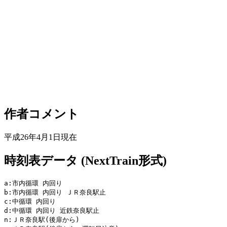
作者コメント
平成26年4月1日現在
時刻表データ (NextTrain形式)
a:市内循環 内回り

b:市内循環 内回り ＪＲ奈良駅止

c:中循環 内回り

d:中循環 内回り 近鉄奈良駅止

n:ＪＲ奈良駅(後扉から)
