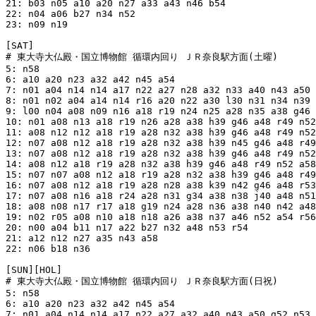
21: b03 n05 a10 a20 n27 a33 a43 n46 b54

22: n04 a06 b27 n34 n52

23: n09 n19

[SAT]

# 東大寺大仏殿・国立博物館 循環内回り ＪＲ奈良駅方面(土曜)

5: n58

6: a10 a20 n23 a32 a42 n45 a54

7: n01 a04 n14 n14 a17 n22 a27 n28 a32 n33 a40 n43 a50 
8: n01 n02 a04 a14 n14 r16 a20 n22 a30 l30 n31 n34 n39 
9: l00 n04 a08 n09 n16 a18 r19 n24 n25 a28 n35 a38 g46 
10: n01 a08 n13 a18 r19 n26 a28 a38 h39 g46 a48 r49 n52
11: a08 n12 n12 a18 r19 a28 n32 a38 h39 g46 a48 r49 n52
12: n07 a08 n12 a18 r19 a28 n32 a38 h39 n45 g46 a48 r49
13: n07 a08 n12 a18 r19 a28 n32 a38 h39 g46 a48 r49 n52
14: a08 n12 a18 r19 a28 n32 a38 h39 g46 a48 r49 n52 a58

15: n07 n07 a08 n12 a18 r19 a28 n32 a38 h39 g46 a48 r49
16: n07 a08 n12 a18 r19 a28 n28 a38 k39 n42 g46 a48 r53
17: n07 a08 n16 a18 r24 a28 n31 g34 a38 n38 j40 a48 n51
18: a08 n08 n17 r17 a18 g19 n24 a28 n36 a38 n40 n42 a48
19: n02 r05 a08 n10 a18 n18 a26 a38 n37 a46 n52 a54 r56

20: n00 a04 b11 n17 a22 b27 n32 a48 n53 r54

21: a12 n12 n27 a35 n43 a58

22: n06 b18 n36

[SUN][HOL]

# 東大寺大仏殿・国立博物館 循環内回り ＪＲ奈良駅方面(日祝)

5: n58

6: a10 a20 n23 a32 a42 n45 a54

7: n01 a04 n14 n14 a17 n22 a27 a32 a40 n43 a50 g52 n53 