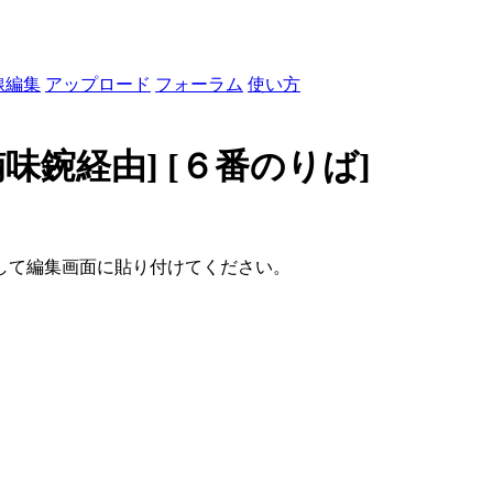
線編集
アップロード
フォーラム
使い方
楠味鋺経由]
[６番のりば]
して編集画面に貼り付けてください。