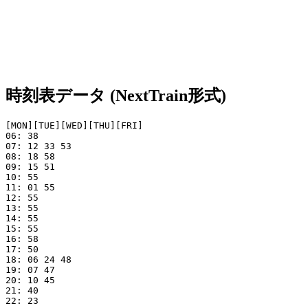
時刻表データ (NextTrain形式)
[MON][TUE][WED][THU][FRI]

06: 38

07: 12 33 53

08: 18 58

09: 15 51

10: 55

11: 01 55

12: 55

13: 55

14: 55

15: 55

16: 58

17: 50

18: 06 24 48

19: 07 47

20: 10 45

21: 40

22: 23
