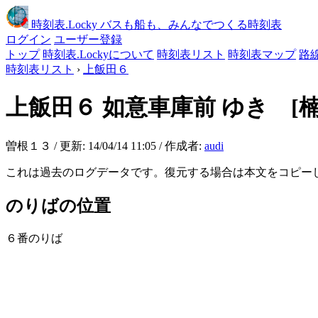
時刻表
.Locky
バスも船も、みんなでつくる時刻表
ログイン
ユーザー登録
トップ
時刻表.Lockyについて
時刻表リスト
時刻表マップ
路
時刻表リスト
›
上飯田６
上飯田６
如意車庫前 ゆき [
曽根１３ / 更新: 14/04/14 11:05 / 作成者:
audi
これは過去のログデータです。復元する場合は本文をコピー
のりばの位置
６番のりば