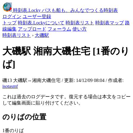
時刻表
.Locky
バスも船も、みんなでつくる時刻表
ログイン
ユーザー登録
トップ
時刻表.Lockyについて
時刻表リスト
時刻表マップ
路
線編集
アップロード
フォーラム
使い方
時刻表リスト
›
大磯駅
大磯駅
湘南大磯住宅
[1番のり
ば]
磯13 大磯駅⇔湘南大磯住宅 / 更新: 14/12/09 08:04 / 作成者:
isotasmf
これは過去のログデータです。復元する場合は本文をコピー
して編集画面に貼り付けてください。
のりばの位置
1番のりば