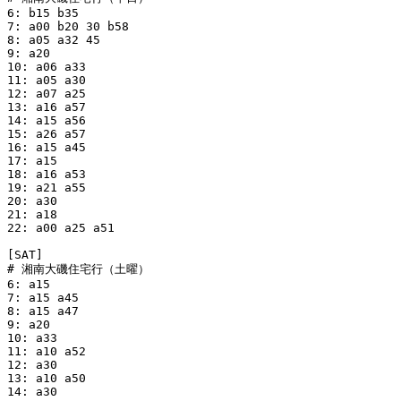
6: b15 b35

7: a00 b20 30 b58

8: a05 a32 45

9: a20

10: a06 a33

11: a05 a30

12: a07 a25

13: a16 a57

14: a15 a56

15: a26 a57

16: a15 a45

17: a15

18: a16 a53

19: a21 a55

20: a30

21: a18

22: a00 a25 a51

[SAT]

# 湘南大磯住宅行（土曜）

6: a15

7: a15 a45

8: a15 a47

9: a20

10: a33

11: a10 a52

12: a30

13: a10 a50

14: a30
