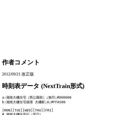
作者コメント
2012/09/21 改正版
時刻表データ (NextTrain形式)
a:湘南大磯住宅（西公園前）;無印;#000000

b:湘南大磯住宅循環 大磯駅;A;#FFA500

[MON][TUE][WED][THU][FRI]

# 湘南大磯住宅行（平日）
