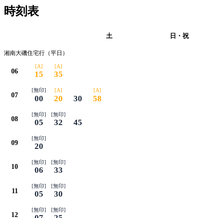
時刻表
平日
土
日・祝
湘南大磯住宅行（平日）
[A]
[A]
06
15
35
[無印]
[A]
[A]
07
00
20
30
58
[無印]
[無印]
08
05
32
45
[無印]
09
20
[無印]
[無印]
10
06
33
[無印]
[無印]
11
05
30
[無印]
[無印]
12
07
25