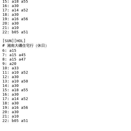
15: a18 a55

16: a30

17: a14 a52

18: a30

19: a16 a56

20: a30

21: a10

22: b05 a51

[SUN][HOL]

# 湘南大磯住宅行（休日）

6: a15

7: a15 a45

8: a15 a47

9: a20

10: a33

11: a10 a52

12: a30

13: a10 a50

14: a30

15: a18 a55

16: a30

17: a14 a52

18: a30

19: a16 a56

20: a30

21: a10

22: b05 a51
