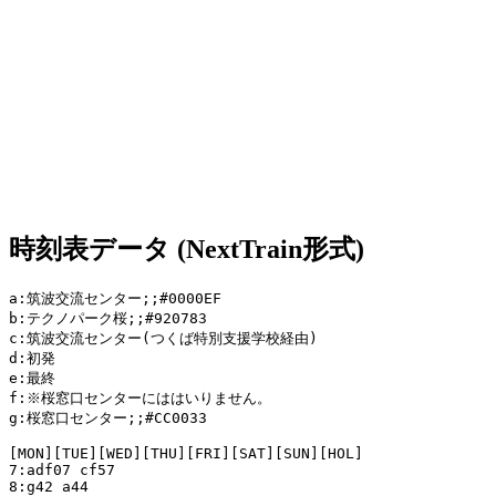
時刻表データ (NextTrain形式)
a:筑波交流センター;;#0000EF

b:テクノパーク桜;;#920783

c:筑波交流センター(つくば特別支援学校経由)

d:初発

e:最終

f:※桜窓口センターにははいりません。

g:桜窓口センター;;#CC0033

[MON][TUE][WED][THU][FRI][SAT][SUN][HOL]

7:adf07 cf57

8:g42 a44
