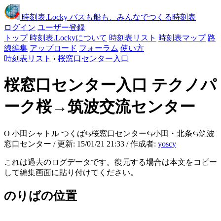
時刻表
.Locky
バスも船も、みんなでつくる時刻表
ログイン
ユーザー登録
トップ
時刻表.Lockyについて
時刻表リスト
時刻表マップ
路
線編集
アップロード
フォーラム
使い方
時刻表リスト
›
桜窓口センター入口
桜窓口センター入口
テクノパ
ーク桜→筑波交流センター
O 小田シャトル つくば⇆桜窓口センター⇆小田・北条⇆筑波
窓口センター / 更新: 15/01/21 21:33 / 作成者:
yoscy
これは過去のログデータです。復元する場合は本文をコピー
して編集画面に貼り付けてください。
のりばの位置