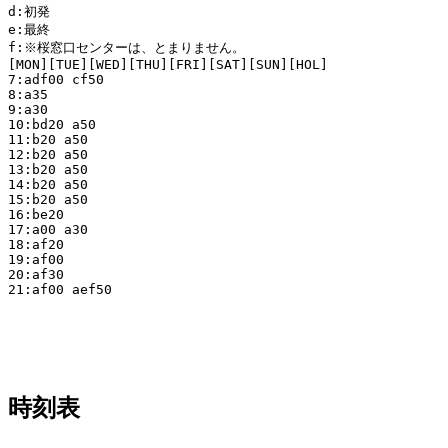
d:初発

e:最終

f:※桜窓口センターは、とまりません。

[MON][TUE][WED][THU][FRI][SAT][SUN][HOL]

7:adf00 cf50

8:a35

9:a30

10:bd20 a50

11:b20 a50

12:b20 a50

13:b20 a50

14:b20 a50

15:b20 a50

16:be20 

17:a00 a30

18:af20

19:af00

20:af30

21:af00 aef50

時刻表