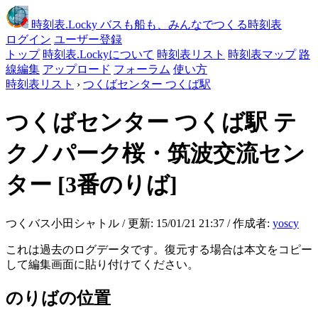
時刻表
.Locky
バスも船も、みんなでつくる時刻表
ログイン
ユーザー登録
トップ
時刻表.Lockyについて
時刻表リスト
時刻表マップ
路
線編集
アップロード
フォーラム
使い方
時刻表リスト
›
つくばセンター つくば駅
つくばセンター つくば駅
テ
クノパーク桜・筑波交流セン
ター
[3番のりば]
つくバス小田シャトル / 更新: 15/01/21 21:37 / 作成者:
yoscy
これは過去のログデータです。復元する場合は本文をコピー
して編集画面に貼り付けてください。
のりばの位置