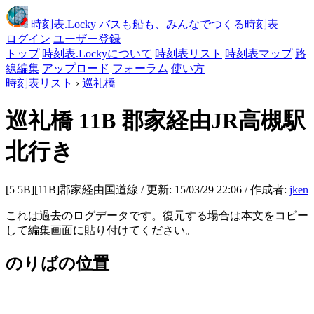
時刻表
.Locky
バスも船も、みんなでつくる時刻表
ログイン
ユーザー登録
トップ
時刻表.Lockyについて
時刻表リスト
時刻表マップ
路
線編集
アップロード
フォーラム
使い方
時刻表リスト
›
巡礼橋
巡礼橋
11B 郡家経由JR高槻駅
北行き
[5 5B][11B]郡家経由国道線 / 更新: 15/03/29 22:06 / 作成者:
jken
これは過去のログデータです。復元する場合は本文をコピー
して編集画面に貼り付けてください。
のりばの位置