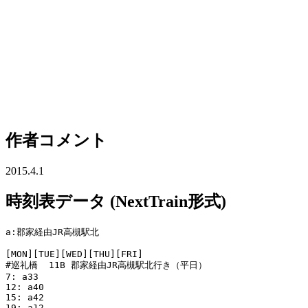
作者コメント
2015.4.1
時刻表データ (NextTrain形式)
a:郡家経由JR高槻駅北

[MON][TUE][WED][THU][FRI]

#巡礼橋  11B 郡家経由JR高槻駅北行き（平日）

7: a33

12: a40

15: a42

19: a12
