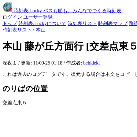
時刻表
.Locky
バスも船も、みんなでつくる時刻表
ログイン
ユーザー登録
トップ
時刻表.Lockyについて
時刻表リスト
時刻表マップ
路
時刻表リスト
›
本山
本山
藤が丘方面行
[交差点東５
深夜１ / 更新: 11/09/25 01:18 / 作成者:
behideki
これは過去のログデータです。復元する場合は本文をコピー
のりばの位置
交差点東５