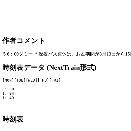
作者コメント
※6：00ダミー ＊深夜バス運休は、お盆期間が8月13日から1
時刻表データ (NextTrain形式)
[MON][TUE][WED][THU][FRI]

6: 00

1: 04

1: 49

時刻表