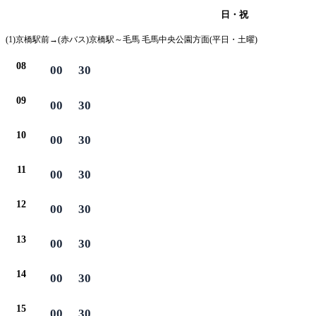
月・火・水・木・金・土
日・祝
(1)京橋駅前→(赤バス)京橋駅～毛馬 毛馬中央公園方面(平日・土曜)
08
00
30
09
00
30
10
00
30
11
00
30
12
00
30
13
00
30
14
00
30
15
00
30