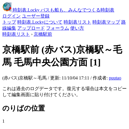
時刻表
.Locky
バスも船も、みんなでつくる時刻表
ログイン
ユーザー登録
トップ
時刻表.Lockyについて
時刻表リスト
時刻表マップ
路
線編集
アップロード
フォーラム
使い方
時刻表リスト
›
京橋駅前
京橋駅前
(赤バス)京橋駅～毛
馬 毛馬中央公園方面
[1]
(赤バス)京橋駅～毛馬 / 更新: 11/10/04 17:11 / 作成者:
puutao
これは過去のログデータです。復元する場合は本文をコピー
して編集画面に貼り付けてください。
のりばの位置
1