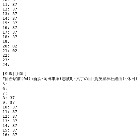
11: 37

12: 37

13: 37

14: 37

15: 37

16: 37

17: 37

18: 37

19:

20: 02

21: 02

22:

23:

24:

[SUN][HOL]

#仙台駅前(04)→新浜･岡田車庫(志波町･六丁の目･賀茂皇神社経由)(休日)

5:

6:

7:

8: 37

9: 37

10: 37

11: 37

12: 37

13: 37

14: 37

15: 37

16: 37
