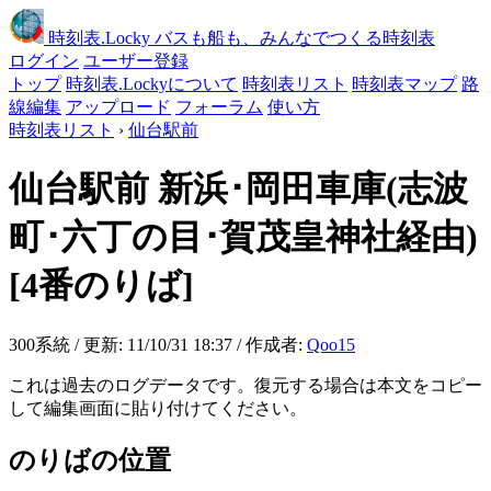
時刻表
.Locky
バスも船も、みんなでつくる時刻表
ログイン
ユーザー登録
トップ
時刻表.Lockyについて
時刻表リスト
時刻表マップ
路
線編集
アップロード
フォーラム
使い方
時刻表リスト
›
仙台駅前
仙台駅前
新浜･岡田車庫(志波
町･六丁の目･賀茂皇神社経由)
[4番のりば]
300系統 / 更新: 11/10/31 18:37 / 作成者:
Qoo15
これは過去のログデータです。復元する場合は本文をコピー
して編集画面に貼り付けてください。
のりばの位置