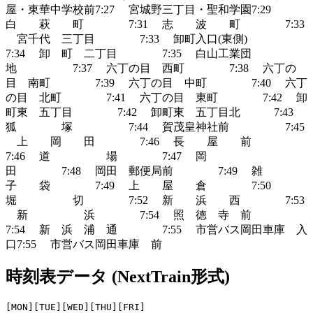
屋・東華中学校前7:27 宮城野三丁目・聖和学園7:29
白 萩 町 7:31 志 波 町 7:33
宮千代 三丁目 7:33 卸町入口(東側)
7:34 卸 町 二丁目 7:35 白山工業団
地 7:37 六丁の目 西町 7:38 六丁の
目 南町 7:39 六丁の目 中町 7:40 六丁
の目 北町 7:41 六丁の目 東町 7:42 卸
町東 五丁目 7:42 卸町東 五丁目北 7:43
狐 塚 7:44 賀茂皇神社前 7:45
上 岡 田 7:46 長 屋 前
7:46 道 場 7:47 岡
田 7:48 岡田 郵便局前 7:49 雑
子 袋 7:49 上 屋 倉 7:50
堀 切 7:52 新 浜 西 7:53
新 浜 7:54 照 徳 寺 前
7:54 新 浜 浦 通 7:55 市営バス岡田車庫 入
口7:55 市営バス岡田車庫 前
時刻表データ (NextTrain形式)
[MON][TUE][WED][THU][FRI]
