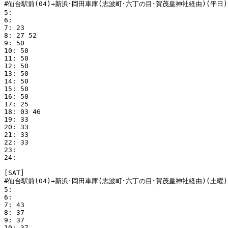
#仙台駅前(04)→新浜･岡田車庫(志波町･六丁の目･賀茂皇神社経由)(平日)

5:

6:

7: 23

8: 27 52

9: 50

10: 50

11: 50

12: 50

13: 50

14: 50

15: 50

16: 50

17: 25

18: 03 46

19: 33

20: 33

21: 33

22: 33

23:

24:

[SAT]

#仙台駅前(04)→新浜･岡田車庫(志波町･六丁の目･賀茂皇神社経由)(土曜)

5:

6:

7: 43

8: 37

9: 37

10: 37
