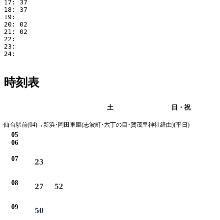
17: 37

18: 37

19:

20: 02

21: 02

22:

23:

24:

時刻表
平日
土
日・祝
仙台駅前(04)→新浜･岡田車庫(志波町･六丁の目･賀茂皇神社経由)(平日)
05
06
07
23
08
27
52
09
50