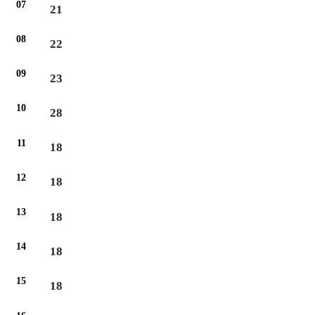
07
21
08
22
09
23
10
28
11
18
12
18
13
18
14
18
15
18