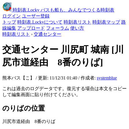
時刻表
.Locky
バスも船も、みんなでつくる時刻表
ログイン
ユーザー登録
トップ
時刻表.Lockyについて
時刻表リスト
時刻表マップ
路
線編集
アップロード
フォーラム
使い方
時刻表リスト
›
交通センター
交通センター
川尻町 城南
[川
尻市道経由 8番のりば]
熊本バス【こ】 / 更新: 11/12/31 01:40 / 作成者:
systemblue
これは過去のログデータです。復元する場合は本文をコピー
して編集画面に貼り付けてください。
のりばの位置
川尻市道経由 8番のりば