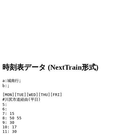
時刻表データ (NextTrain形式)
a:城南行;

b:;

[MON][TUE][WED][THU][FRI]

#川尻市道経由(平日)

5: 

6: 

7: 15

8: 50 55

9: 30

10: 17

11: 30
