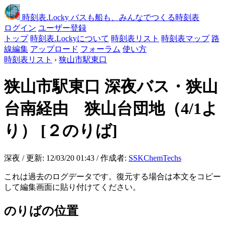
時刻表
.Locky
バスも船も、みんなでつくる時刻表
ログイン
ユーザー登録
トップ
時刻表.Lockyについて
時刻表リスト
時刻表マップ
路
線編集
アップロード
フォーラム
使い方
時刻表リスト
›
狭山市駅東口
狭山市駅東口
深夜バス・狭山
台南経由 狭山台団地（4/1よ
り）
[２のりば]
深夜 / 更新: 12/03/20 01:43 / 作成者:
SSKChemTechs
これは過去のログデータです。復元する場合は本文をコピー
して編集画面に貼り付けてください。
のりばの位置