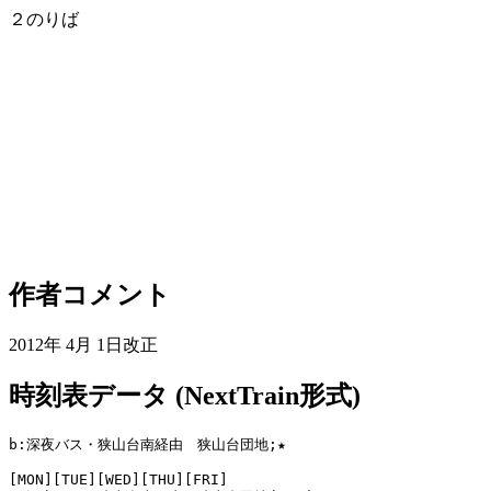
２のりば
作者コメント
2012年 4月 1日改正
時刻表データ (NextTrain形式)
b:深夜バス・狭山台南経由　狭山台団地;★

[MON][TUE][WED][THU][FRI]
