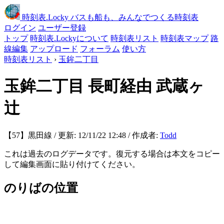
時刻表
.Locky
バスも船も、みんなでつくる時刻表
ログイン
ユーザー登録
トップ
時刻表.Lockyについて
時刻表リスト
時刻表マップ
路
線編集
アップロード
フォーラム
使い方
時刻表リスト
›
玉鉾二丁目
玉鉾二丁目
長町経由 武蔵ヶ
辻
【57】黒田線 / 更新: 12/11/22 12:48 / 作成者:
Todd
これは過去のログデータです。復元する場合は本文をコピー
して編集画面に貼り付けてください。
のりばの位置