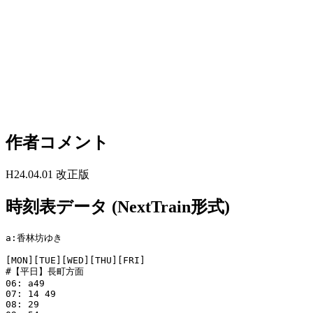
作者コメント
H24.04.01 改正版
時刻表データ (NextTrain形式)
a:香林坊ゆき

[MON][TUE][WED][THU][FRI]

#【平日】長町方面

06: a49

07: 14 49

08: 29
