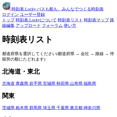
時刻表
.Locky
バスも船も、みんなでつくる時刻表
ログイン
ユーザー登録
トップ
時刻表.Lockyについて
時刻表リスト
時刻表マップ
路
線編集
アップロード
フォーラム
使い方
時刻表リスト
都道府県を選択してください(都道府県 → 会社 → 路線 → 停
留所の順にたどれます)
北海道・東北
北海道
青森県
岩手県
宮城県
秋田県
山形県
福島県
関東
茨城県
栃木県
群馬県
埼玉県
千葉県
東京都
神奈川県