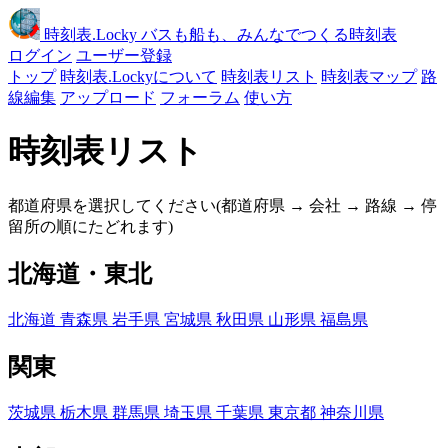
時刻表
.Locky
バスも船も、みんなでつくる時刻表
ログイン
ユーザー登録
トップ
時刻表.Lockyについて
時刻表リスト
時刻表マップ
路
線編集
アップロード
フォーラム
使い方
時刻表リスト
都道府県を選択してください(都道府県 → 会社 → 路線 → 停
留所の順にたどれます)
北海道・東北
北海道
青森県
岩手県
宮城県
秋田県
山形県
福島県
関東
茨城県
栃木県
群馬県
埼玉県
千葉県
東京都
神奈川県