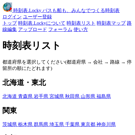
時刻表
.Locky
バスも船も、みんなでつくる時刻表
ログイン
ユーザー登録
トップ
時刻表.Lockyについて
時刻表リスト
時刻表マップ
路
線編集
アップロード
フォーラム
使い方
時刻表リスト
都道府県を選択してください(都道府県 → 会社 → 路線 → 停
留所の順にたどれます)
北海道・東北
北海道
青森県
岩手県
宮城県
秋田県
山形県
福島県
関東
茨城県
栃木県
群馬県
埼玉県
千葉県
東京都
神奈川県