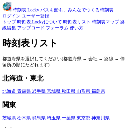
時刻表
.Locky
バスも船も、みんなでつくる時刻表
ログイン
ユーザー登録
トップ
時刻表.Lockyについて
時刻表リスト
時刻表マップ
路
線編集
アップロード
フォーラム
使い方
時刻表リスト
都道府県を選択してください(都道府県 → 会社 → 路線 → 停
留所の順にたどれます)
北海道・東北
北海道
青森県
岩手県
宮城県
秋田県
山形県
福島県
関東
茨城県
栃木県
群馬県
埼玉県
千葉県
東京都
神奈川県