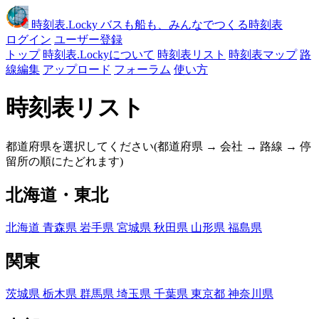
時刻表
.Locky
バスも船も、みんなでつくる時刻表
ログイン
ユーザー登録
トップ
時刻表.Lockyについて
時刻表リスト
時刻表マップ
路
線編集
アップロード
フォーラム
使い方
時刻表リスト
都道府県を選択してください(都道府県 → 会社 → 路線 → 停
留所の順にたどれます)
北海道・東北
北海道
青森県
岩手県
宮城県
秋田県
山形県
福島県
関東
茨城県
栃木県
群馬県
埼玉県
千葉県
東京都
神奈川県