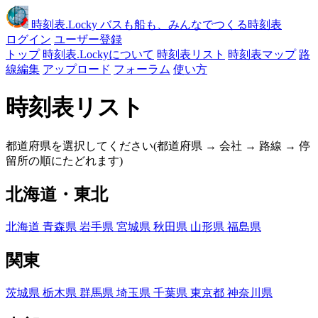
時刻表
.Locky
バスも船も、みんなでつくる時刻表
ログイン
ユーザー登録
トップ
時刻表.Lockyについて
時刻表リスト
時刻表マップ
路
線編集
アップロード
フォーラム
使い方
時刻表リスト
都道府県を選択してください(都道府県 → 会社 → 路線 → 停
留所の順にたどれます)
北海道・東北
北海道
青森県
岩手県
宮城県
秋田県
山形県
福島県
関東
茨城県
栃木県
群馬県
埼玉県
千葉県
東京都
神奈川県