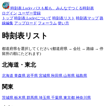
時刻表
.Locky
バスも船も、みんなでつくる時刻表
ログイン
ユーザー登録
トップ
時刻表.Lockyについて
時刻表リスト
時刻表マップ
路
線編集
アップロード
フォーラム
使い方
時刻表リスト
都道府県を選択してください(都道府県 → 会社 → 路線 → 停
留所の順にたどれます)
北海道・東北
北海道
青森県
岩手県
宮城県
秋田県
山形県
福島県
関東
茨城県
栃木県
群馬県
埼玉県
千葉県
東京都
神奈川県