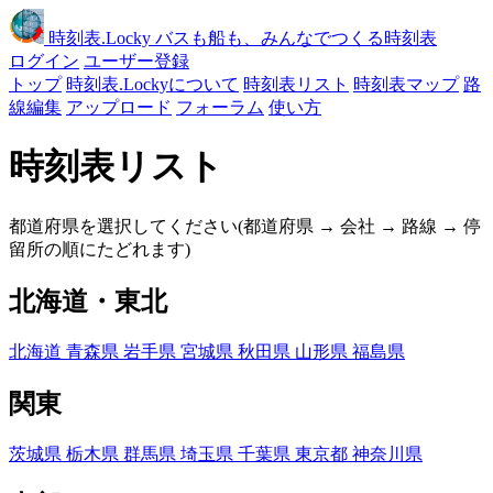
時刻表
.Locky
バスも船も、みんなでつくる時刻表
ログイン
ユーザー登録
トップ
時刻表.Lockyについて
時刻表リスト
時刻表マップ
路
線編集
アップロード
フォーラム
使い方
時刻表リスト
都道府県を選択してください(都道府県 → 会社 → 路線 → 停
留所の順にたどれます)
北海道・東北
北海道
青森県
岩手県
宮城県
秋田県
山形県
福島県
関東
茨城県
栃木県
群馬県
埼玉県
千葉県
東京都
神奈川県