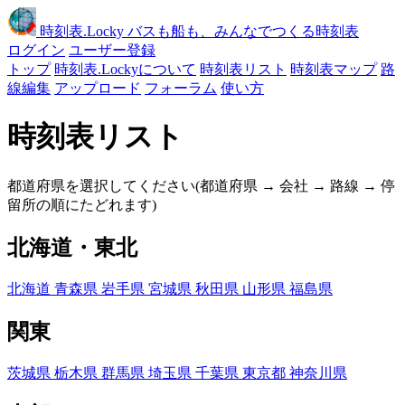
時刻表
.Locky
バスも船も、みんなでつくる時刻表
ログイン
ユーザー登録
トップ
時刻表.Lockyについて
時刻表リスト
時刻表マップ
路
線編集
アップロード
フォーラム
使い方
時刻表リスト
都道府県を選択してください(都道府県 → 会社 → 路線 → 停
留所の順にたどれます)
北海道・東北
北海道
青森県
岩手県
宮城県
秋田県
山形県
福島県
関東
茨城県
栃木県
群馬県
埼玉県
千葉県
東京都
神奈川県