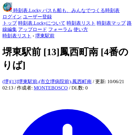
時刻表
.Locky
バスも船も、みんなでつくる時刻表
ログイン
ユーザー登録
トップ
時刻表.Lockyについて
時刻表リスト
時刻表マップ
路
線編集
アップロード
フォーラム
使い方
時刻表リスト
›
堺東駅前
堺東駅前
[13]鳳西町南
[4番の
りば]
(堺)[13]堺東駅前-(市立堺病院前)-鳳西町南
/ 更新: 10/06/21
02:13 / 作成者:
MONTEBOSCO
/ DL数: 0