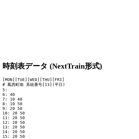
時刻表データ (NextTrain形式)
[MON][TUE][WED][THU][FRI]

# 鳳西町南 系統番号[13](平日)

5: 

6: 40

7: 10 40

8: 10 50

9: 20 50

10: 20 50

11: 20 50

12: 20 50

13: 20 50

14: 20 50

15: 20 50
