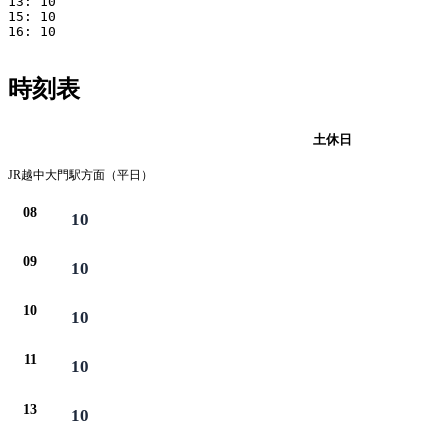
13: 10

15: 10

16: 10

時刻表
月・火・木・金
土休日
JR越中大門駅方面（平日）
08
10
09
10
10
10
11
10
13
10