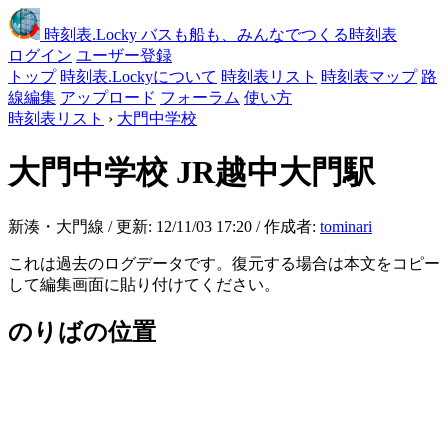
時刻表
.Locky
バスも船も、みんなでつくる時刻表
ログイン
ユーザー登録
トップ
時刻表.Lockyについて
時刻表リスト
時刻表マップ
路
線編集
アップロード
フォーラム
使い方
時刻表リスト
›
大門中学校
大門中学校
JR越中大門駅
新湊・大門線 / 更新: 12/11/03 17:20 / 作成者:
tominari
これは過去のログデータです。復元する場合は本文をコピー
して編集画面に貼り付けてください。
のりばの位置