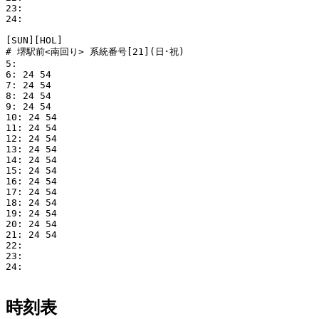
23: 

24:   

[SUN][HOL]

# 堺駅前<南回り> 系統番号[21](日･祝)

5: 

6: 24 54

7: 24 54

8: 24 54

9: 24 54

10: 24 54

11: 24 54

12: 24 54

13: 24 54

14: 24 54

15: 24 54

16: 24 54

17: 24 54

18: 24 54

19: 24 54

20: 24 54

21: 24 54

22: 

23: 

24: 

時刻表