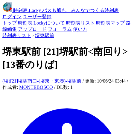
時刻表
.Locky
バスも船も、みんなでつくる時刻表
ログイン
ユーザー登録
トップ
時刻表.Lockyについて
時刻表リスト
時刻表マップ
路
線編集
アップロード
フォーラム
使い方
時刻表リスト
›
堺東駅前
堺東駅前
[21]堺駅前<南回り>
[13番のりば]
(堺)[21]堺駅南口-(堺東・東湊)-堺駅前
/ 更新: 10/06/24 03:44 /
作成者:
MONTEBOSCO
/ DL数: 1