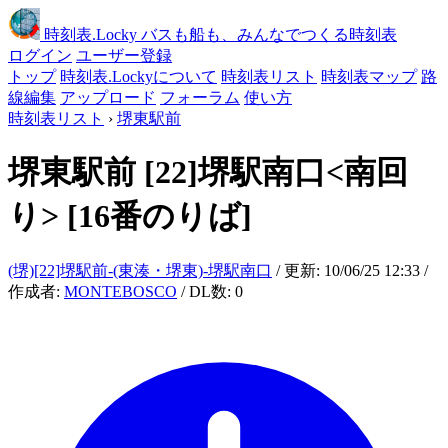
時刻表
.Locky
バスも船も、みんなでつくる時刻表
ログイン
ユーザー登録
トップ
時刻表.Lockyについて
時刻表リスト
時刻表マップ
路
線編集
アップロード
フォーラム
使い方
時刻表リスト
›
堺東駅前
堺東駅前
[22]堺駅南口<南回
り>
[16番のりば]
(堺)[22]堺駅前-(東湊・堺東)-堺駅南口
/ 更新: 10/06/25 12:33 /
作成者:
MONTEBOSCO
/ DL数: 0