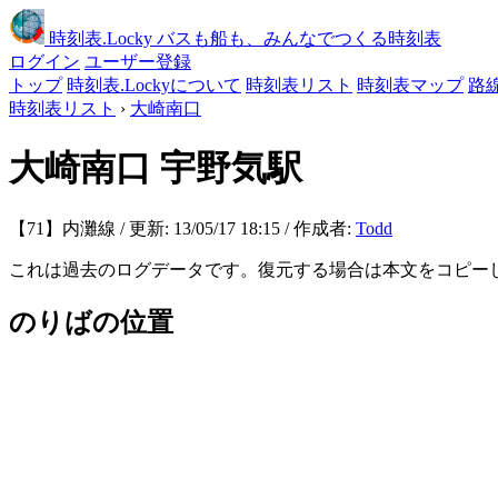
時刻表
.Locky
バスも船も、みんなでつくる時刻表
ログイン
ユーザー登録
トップ
時刻表.Lockyについて
時刻表リスト
時刻表マップ
路
時刻表リスト
›
大崎南口
大崎南口
宇野気駅
【71】内灘線 / 更新: 13/05/17 18:15 / 作成者:
Todd
これは過去のログデータです。復元する場合は本文をコピー
のりばの位置