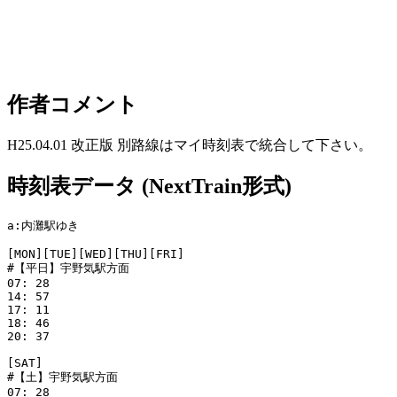
作者コメント
H25.04.01 改正版 別路線はマイ時刻表で統合して下さい。
時刻表データ (NextTrain形式)
a:内灘駅ゆき

[MON][TUE][WED][THU][FRI]

#【平日】宇野気駅方面

07: 28

14: 57

17: 11

18: 46

20: 37

[SAT]

#【土】宇野気駅方面

07: 28
