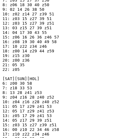
7: z03 15 27 37 z50

8: z06 18 30 40 z50

9: 02 14 26 38 50

10: z02 z14 27 z39 51

11: z03 15 z27 39 51

12: z03 15 z27 39 z51

13: 03 z15 27 39 z51

14: 04 17 30 43 55

15: z06 16 26 36 z46 57

16: z08 19 30 40 49 58

17: 10 z22 z34 z46

18: z00 14 z29 44 z59

19: z15 z30

20: z00 z36

21: 05 35

22: z05

[SAT][SUN][HOL]

6: z00 30 58

7: z18 33 53

8: 13 28 z41 z53

9: z04 z16 28 z40 z52

10: z04 z16 z28 z40 z52

11: 05 17 z29 z41 53

12: 05 17 z29 z41 z53

13: z05 17 29 z41 53

14: 05 z17 29 39 z51

15: z03 15 z27 z39 z51

16: 00 z10 22 34 46 z58

17: z10 z22 z34 z46
