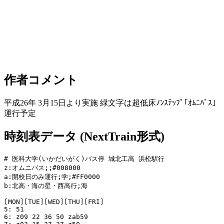
作者コメント
平成26年 3月15日より実施 緑文字は超低床ﾉﾝｽﾃｯﾌﾟ｢ｵﾑﾆﾊﾞｽ｣
運行予定
時刻表データ (NextTrain形式)
# 医科大学(いかだいがく)バス停 城北工高 浜松駅行

z:オムニバス;;#008000

a:開校日のみ運行;学;#FF0000

b:北高・海の星・西高行;海

[MON][TUE][WED][THU][FRI]

5: 51

6: z09 22 36 50 zab59
