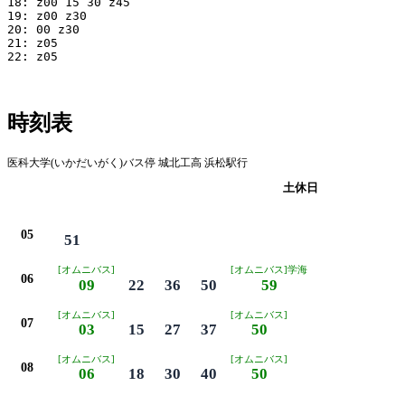
18: z00 15 30 z45

19: z00 z30

20: 00 z30

21: z05

22: z05

時刻表
医科大学(いかだいがく)バス停 城北工高 浜松駅行
平日
土休日
05
51
[オムニバス]
[オムニバス]学海
06
09
22
36
50
59
[オムニバス]
[オムニバス]
07
03
15
27
37
50
[オムニバス]
[オムニバス]
08
06
18
30
40
50