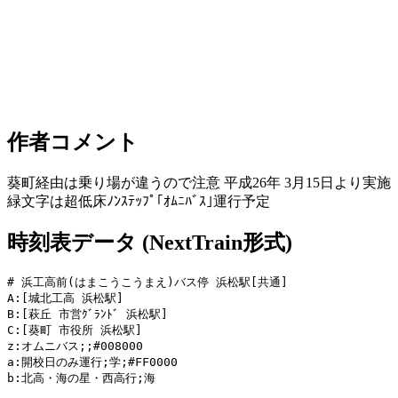
作者コメント
葵町経由は乗り場が違うので注意 平成26年 3月15日より実施
緑文字は超低床ﾉﾝｽﾃｯﾌﾟ｢ｵﾑﾆﾊﾞｽ｣運行予定
時刻表データ (NextTrain形式)
# 浜工高前(はまこうこうまえ)バス停 浜松駅[共通]

A:[城北工高 浜松駅]

B:[萩丘 市営ｸﾞﾗﾝﾄﾞ 浜松駅]

C:[葵町 市役所 浜松駅]

z:オムニバス;;#008000

a:開校日のみ運行;学;#FF0000

b:北高・海の星・西高行;海
