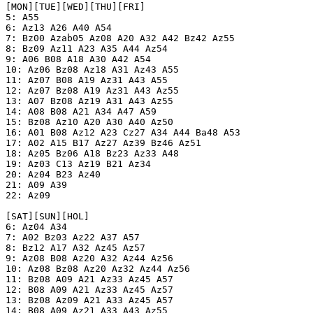
[MON][TUE][WED][THU][FRI]

5: A55

6: Az13 A26 A40 A54

7: Bz00 Azab05 Az08 A20 A32 A42 Bz42 Az55

8: Bz09 Az11 A23 A35 A44 Az54

9: A06 B08 A18 A30 A42 A54

10: Az06 Bz08 Az18 A31 Az43 A55

11: Az07 B08 A19 Az31 A43 A55

12: Az07 Bz08 A19 Az31 A43 Az55

13: A07 Bz08 Az19 A31 A43 Az55

14: A08 B08 A21 A34 A47 A59

15: Bz08 Az10 A20 A30 A40 Az50

16: A01 B08 Az12 A23 Cz27 A34 A44 Ba48 A53

17: A02 A15 B17 Az27 Az39 Bz46 Az51

18: Az05 Bz06 A18 Bz23 Az33 A48

19: Az03 C13 Az19 B21 Az34

20: Az04 B23 Az40

21: A09 A39

22: Az09

[SAT][SUN][HOL]

6: Az04 A34

7: A02 Bz03 Az22 A37 A57

8: Bz12 A17 A32 Az45 Az57

9: Az08 B08 Az20 A32 Az44 Az56

10: Az08 Bz08 Az20 Az32 Az44 Az56

11: Bz08 A09 A21 Az33 Az45 A57

12: B08 A09 A21 Az33 Az45 Az57

13: Bz08 Az09 A21 A33 Az45 A57

14: B08 A09 Az21 A33 A43 Az55
