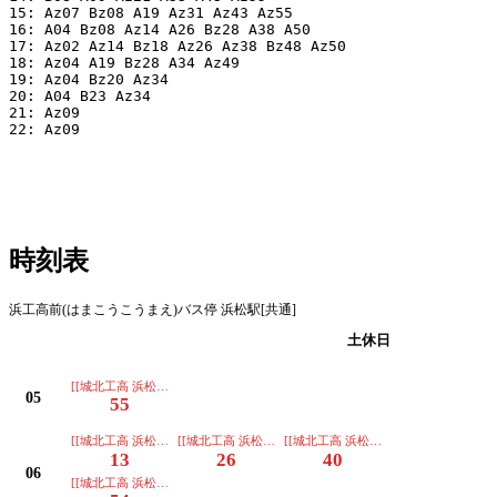
15: Az07 Bz08 A19 Az31 Az43 Az55

16: A04 Bz08 Az14 A26 Bz28 A38 A50

17: Az02 Az14 Bz18 Az26 Az38 Bz48 Az50

18: Az04 A19 Bz28 A34 Az49

19: Az04 Bz20 Az34

20: A04 B23 Az34

21: Az09

22: Az09

時刻表
浜工高前(はまこうこうまえ)バス停 浜松駅[共通]
平日
土休日
[[城北工高 浜松駅]]
05
55
[[城北工高 浜松駅]]オムニバス
[[城北工高 浜松駅]]
[[城北工高 浜松駅]]
13
26
40
06
[[城北工高 浜松駅]]