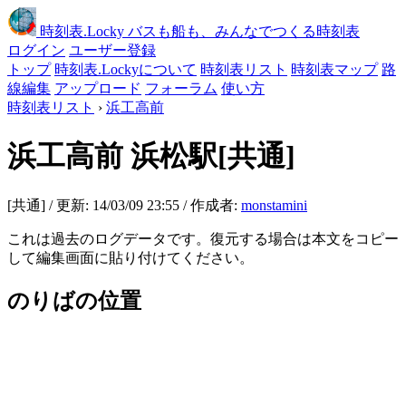
時刻表
.Locky
バスも船も、みんなでつくる時刻表
ログイン
ユーザー登録
トップ
時刻表.Lockyについて
時刻表リスト
時刻表マップ
路
線編集
アップロード
フォーラム
使い方
時刻表リスト
›
浜工高前
浜工高前
浜松駅[共通]
[共通] / 更新: 14/03/09 23:55 / 作成者:
monstamini
これは過去のログデータです。復元する場合は本文をコピー
して編集画面に貼り付けてください。
のりばの位置