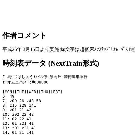
作者コメント
平成26年 3月15日より実施 緑文字は超低床ﾉﾝｽﾃｯﾌﾟ｢ｵﾑﾆﾊﾞｽ
時刻表データ (NextTrain形式)
# 馬生(ばしょう)バス停 泉高丘 姫街道車庫行

z:オムニバス;;#008000

[MON][TUE][WED][THU][FRI]

6: 49

7: z09 26 z43 58

8: z15 z29 z41

9: z01 21 42

10: z02 22 42

11: 02 22 41

12: 01 z21 41

13: z01 z21 41

14: 01 21 z41
