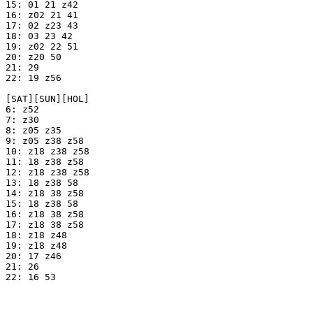
15: 01 21 z42

16: z02 21 41

17: 02 z23 43

18: 03 23 42

19: z02 22 51

20: z20 50

21: 29

22: 19 z56

[SAT][SUN][HOL]

6: z52

7: z30

8: z05 z35

9: z05 z38 z58

10: z18 z38 z58

11: 18 z38 z58

12: z18 z38 z58

13: 18 z38 58

14: z18 38 z58

15: 18 z38 58

16: z18 38 z58

17: z18 38 z58

18: z18 z48

19: z18 z48

20: 17 z46

21: 26

22: 16 53
